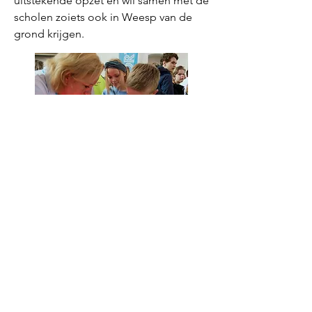
uitstekende opzet en wil samen met de
scholen zoiets ook in Weesp van de
grond krijgen.
LEES onze artikelen:
Deur wagenwijd open
voor toekomstige
werknemers
Scholing en Arbeid