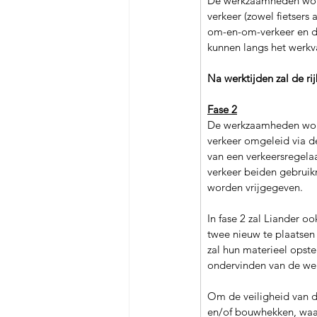
De werkzaamheden word
verkeer (zowel fietsers
om-en-om-verkeer en de
kunnen langs het werkv
Na werktijden zal de r
Fase 2
De werkzaamheden word
verkeer omgeleid via d
van een verkeersregelaa
verkeer beiden gebruik
worden vrijgegeven. 
In fase 2 zal Liander 
twee nieuw te plaatsen 
zal hun materieel opst
ondervinden van de we
Om de veiligheid van 
en/of bouwhekken, waar