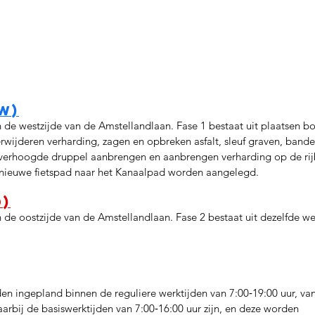
w)
e westzijde van de Amstellandlaan. Fase 1 bestaat uit plaatsen b
erwijderen verharding, zagen en opbreken asfalt, sleuf graven, banden
erhoogde druppel aanbrengen en aanbrengen verharding op de rij
et nieuwe fietspad naar het Kanaalpad worden aangelegd.
)
e oostzijde van de Amstellandlaan. Fase 2 bestaat uit dezelfde w
 ingepland binnen de reguliere werktijden van 7:00‐19:00 uur, va
rbij de basiswerktijden van 7:00‐16:00 uur zijn, en deze worden