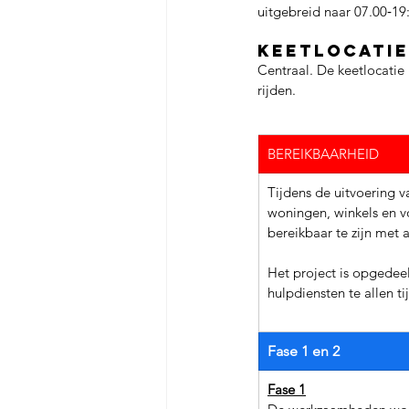
uitgebreid naar 07.00‐1
Keetlocatie
Centraal. De keetlocatie 
rijden. 
BEREIKBAARHEID
Tijdens de uitvoering 
woningen, winkels en v
bereikbaar te zijn met 
Het project is opgedeel
hulpdiensten te allen t
Fase 1 en 2
Fase 1