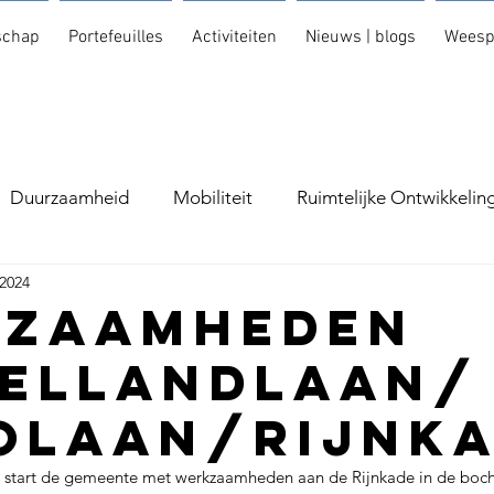
schap
Portefeuilles
Activiteiten
Nieuws | blogs
Weesp
Duurzaamheid
Mobiliteit
Ruimtelijke Ontwikkelin
 2024
kzaamheden
ellandlaan/
olaan/Rijnk
start de gemeente met werkzaamheden aan de Rijnkade in de bocht