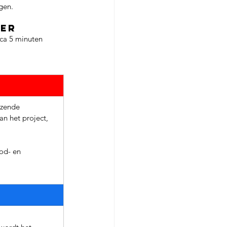
gen. 
eer
rca 5 minuten 
nzende 
n het project, 
od- en 