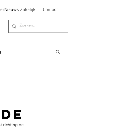
erNieuws Zakelijk
Contact
g
ade
 richting de 