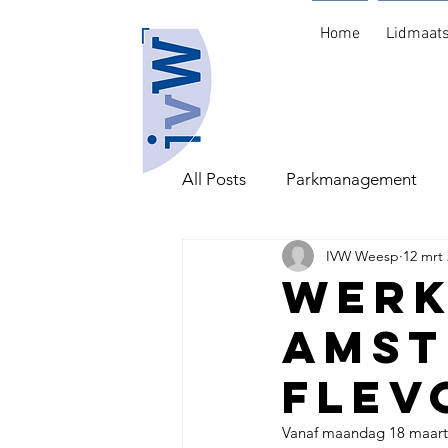
Home
Lidmaat
All Posts
Parkmanagement
IVW Weesp
12 mrt
Scholing en Arbeid
Wer
Amst
Flev
Vanaf maandag 18 maart 