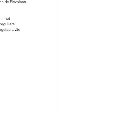
an de Flevolaan. 
n, met 
eguliere 
gelaars. Zie 