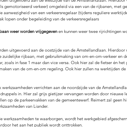
en uitgevoerd aan de westzijde van de Amstellandlaan. Hierdoor 
 als gemotoriseerd verkeer) omgeleid via een van de rijbanen, met 
 aanwezigheid van een verkeersregelaar (tijdens reguliere werktijd
ak lopen onder begeleiding van de verkeersregelaars
ijbaan weer worden vrijgegeven
 en kunnen weer twee rijrichtingen w
en uitgevoerd aan de oostzijde van de Amstellandlaan. Hierdoor 
e zuidelijke rijbaan, met gebruikmaking van om-en-om-verkeer en 
r, zoals in fase 1 maar dan vice versa. Ook hier zal de fietser én he
maken van de om-en-om regeling. Ook hier zullen na werktijden de 
ook werkzaamheden verrichten aan de noordzijde van de Amstellandla
druppels in. Hier zal grijs gietijzer vervangen worden door nieuwe l
ellen op de parkeervakken van de gemeentewerf. Reimert zal geen hi
rkzaamheden van Liander. 
de werkzaamheden te waarborgen, wordt het werkgebied afgescherm
door het aan het publiek wordt onttrokken. 