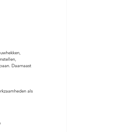
ouwhekken, 
stellen, 
baan. Daarnaast 
erkzaamheden als 
n