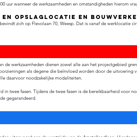
9:00 uur wanneer de werkzaamheden en omstandigheden hierom vra
 en opslaglocatie en bouwverk
bevindt zich op Flevolaan 70, Weesp. Dat is vanaf de werklocatie ci
van de werkzaamheden dienen zowel alle aan het projectgebied gre
oorzieningen als degene die beïnvloed worden door de uitvoering va
alle daarvoor noodzakelijke modaliteiten. 
d in twee fasen. Tijdens de twee fasen is de bereikbaarheid voor no
ijde gegarandeerd.