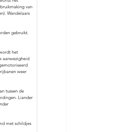
wordt het 
gebruikmaking van 
en). Wandelaars 
orden gebruikt. 
wordt het 
de aanwezigheid 
t gemotoriseerd 
rijbanen weer 
an tussen de 
eidingen. Liander 
nder 
d met schildjes 