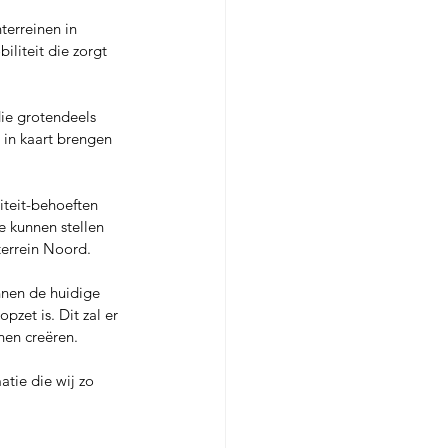
erreinen in 
liteit die zorgt 
ie grotendeels 
in kaart brengen 
iteit-behoeften 
e kunnen stellen 
terrein Noord.
nnen de huidige 
pzet is. Dit zal er 
nen creëren.
atie die wij zo 