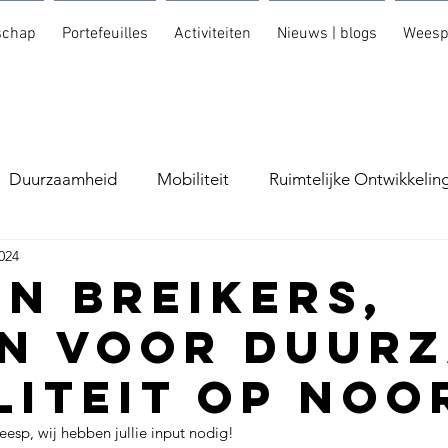
schap
Portefeuilles
Activiteiten
Nieuws | blogs
Weesp
Duurzaamheid
Mobiliteit
Ruimtelijke Ontwikkelin
2024
en Breikers,
n voor Duur
liteit op Noo
sp, wij hebben jullie input nodig!