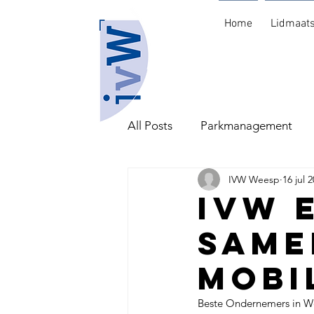
Home
Lidmaat
All Posts
Parkmanagement
IVW Weesp
16 jul 
Scholing en Arbeid
IVW 
same
Mobi
Beste Ondernemers in Wee