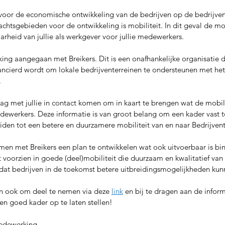
voor de economische ontwikkeling van de bedrijven op de bedrijvent
htsgebieden voor de ontwikkeling is mobiliteit. In dit geval de mobi
rheid van jullie als werkgever voor jullie medewerkers.
ng aangegaan met Breikers. Dit is een onafhankelijke organisatie d
cierd wordt om lokale bedrijventerreinen te ondersteunen met het 
.
raag met jullie in contact komen om in kaart te brengen wat de mobil
 medewerkers. Deze informatie is van groot belang om een kader vast t
iden tot een betere en duurzamere mobiliteit van en naar Bedrijven
men met Breikers een plan te ontwikkelen wat ook uitvoerbaar is bi
t voorzien in goede (deel)mobiliteit die duurzaam en kwalitatief van o
dat bedrijven in de toekomst betere uitbreidingsmogelijkheden kun
dan ook om deel te nemen via deze 
link
 en bij te dragen aan de inform
n goed kader op te laten stellen!
medewerking, 