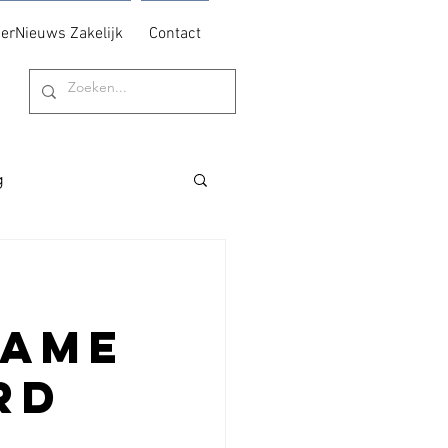
erNieuws Zakelijk
Contact
g
zame
rd