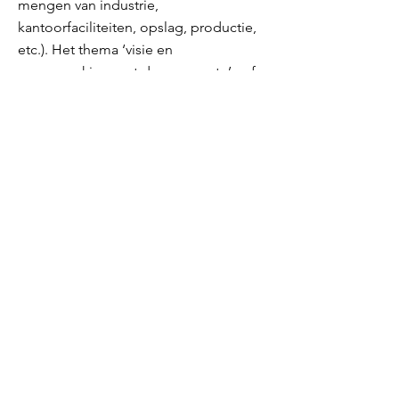
mengen van industrie,
kantoorfaciliteiten, opslag, productie,
etc.). Het thema ‘visie en
samenwerking met de gemeente’ gaf
in de verdiepingsslag duidelijk weer
dat Weesper ondernemers veel
behoefte hebben aan duidelijkheid
omtrent hun toekomstperspectief, aan
een gemeenschappelijke visie en aan
een betere communicatie tussen de
gemeente en de bedrijven.
Vervolg
Op 16 september 2020 is tijdens een
werksessie de uitkomst van alle
gesprekken door het projectteam aan
de ondernemers gepresenteerd. De
ondernemers kregen vervolgens de