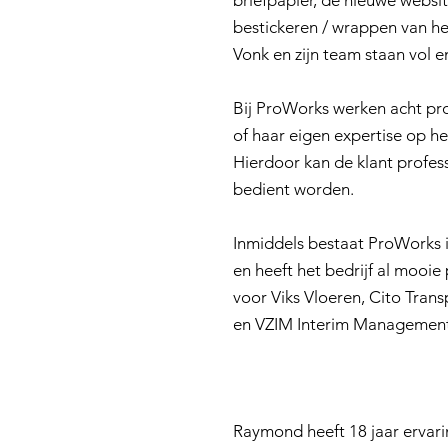
briefpapier, de nieuwe websit
bestickeren / wrappen van 
Vonk en zijn team staan vol e
Bij ProWorks werken acht prof
of haar eigen expertise op h
Hierdoor kan de klant professi
bedient worden.
Inmiddels bestaat ProWorks i
en heeft het bedrijf al mooie
voor Viks Vloeren, Cito Tran
en VZIM Interim Management
Raymond heeft 18 jaar ervari