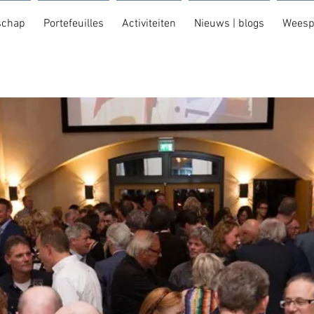
schap
Portefeuilles
Activiteiten
Nieuws | blogs
Weesp