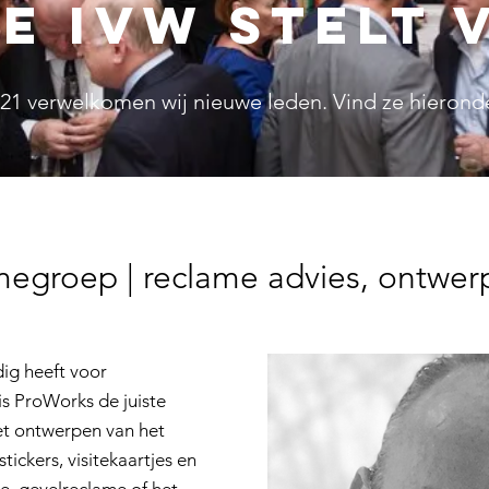
e IVW stelt 
021 verwelkomen wij nieuwe leden. Vind ze hierond
egroep | reclame advies, ontwerp 
dig heeft voor
s ProWorks de juiste
et ontwerpen van het
tickers, visitekaartjes en