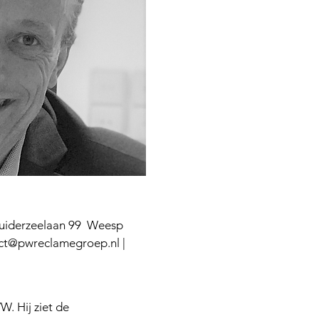
uiderzeelaan 99 Weesp
ct@pwreclamegroep.nl
|
. Hij ziet de