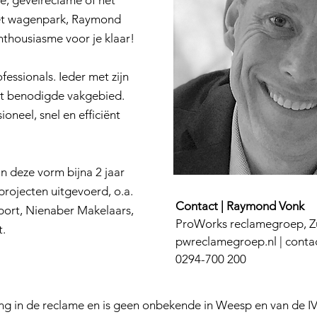
e, gevelreclame of het
het wagenpark, Raymond
nthousiasme voor je klaar!
essionals. Ieder met zijn
et benodigde vakgebied.
oneel, snel en efficiënt
n deze vorm bijna 2 jaar
 projecten uitgevoerd, o.a.
Contact | Raymond Vonk
sport, Nienaber Makelaars,
ProWorks reclamegroep,
Z
.
pwreclamegroep.nl |
conta
0294-700 200
ng in de reclame en is geen onbekende in Weesp en van de IVW