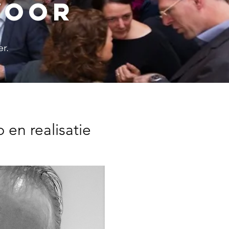
voor
er.
en realisatie