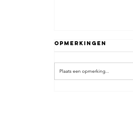
Opmerkingen
Plaats een opmerking...
Een volle zaal
én een volle
koelkast
Contact met de IVW:
Ka