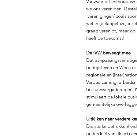
Vanwaar dit enthousiasme
we ons verenigen. Gestel
‘verenigingen’ zoals spor
wel in (belangeloze) inze
graag verenigt, maar op e
heeft de toekomst!
De IVW beweegt mee
Dat aanpassingsvermogen 
bedrijfsleven en Weesp is
regionale en (inter)natio
Verduurzaming, arbeidsm
bestuursvergaderingen. I
stimuleert de lokale busi
gemeentelijke overlegge
Uitkijken naar verdere k
Die sterke betrokkenheid
onderdeel van. Ik heb een