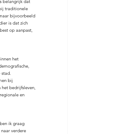
 belangrijk dat 
j traditionele 
 maar bijvoorbeeld 
er is dat zich 
 best op aanpast, 
innen het 
 demografische, 
 stad. 
en bij 
het bedrijfsleven, 
 regionale en 
ben ik graag 
 naar verdere 