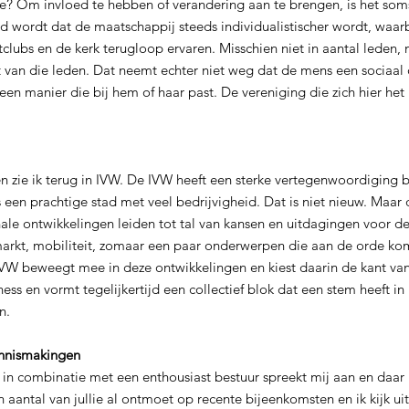
? Om invloed te hebben of verandering aan te brengen, is het soms
d wordt dat de maatschappij steeds individualistischer wordt, waarbi
tclubs en de kerk terugloop ervaren. Misschien niet in aantal leden,
t van die leden. Dat neemt echter niet weg dat de mens een sociaal di
en manier die bij hem of haar past. De vereniging die zich hier het
zie ik terug in IVW. De IVW heeft een sterke vertegenwoordiging b
 een prachtige stad met veel bedrijvigheid. Dat is niet nieuw. Maar
nale ontwikkelingen leiden tot tal van kansen en uitdagingen voor de
arkt, mobiliteit, zomaar een paar onderwerpen die aan de orde kom
VW beweegt mee in deze ontwikkelingen en kiest daarin de kant van 
ness en vormt tegelijkertijd een collectief blok dat een stem heeft in
n.
ennismakingen
 in combinatie met een enthousiast bestuur spreekt mij aan en daar 
 aantal van jullie al ontmoet op recente bijeenkomsten en ik kijk uit