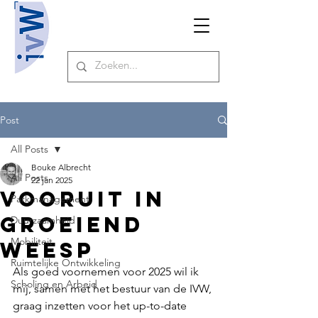
Post
All Posts
Bouke Albrecht
All Posts
22 jan 2025
Vooruit in
Parkmanagement
groeiend
Duurzaamheid
Mobiliteit
Weesp
Ruimtelijke Ontwikkeling
Als goed voornemen voor 2025 wil ik 
Scholing en Arbeid
mij, samen met het bestuur van de IVW, 
graag inzetten voor het up-to-date 