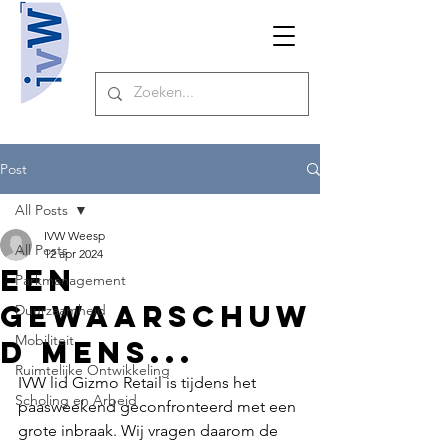
Post
All Posts
IVW Weesp
All Posts
12 apr 2024
Een
Parkmanagement
gewaarschuw
Duurzaamheid
Mobiliteit
d mens...
Ruimtelijke Ontwikkeling
IVW lid Gizmo Retail is tijdens het 
Scholing en Arbeid
paasweekend geconfronteerd met een 
grote inbraak. Wij vragen daarom de 