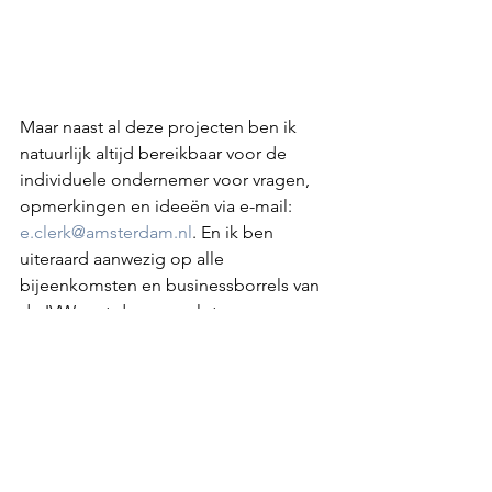
Maar naast al deze projecten ben ik 
natuurlijk altijd bereikbaar voor de 
individuele ondernemer voor vragen, 
opmerkingen en ideeën via e-mail: 
e.clerk@amsterdam.nl
. En ik ben 
uiteraard aanwezig op alle 
bijeenkomsten en businessborrels van 
de IVW met de aangesloten 
ondernemers. Een leuke 
bijkomstigheid van mijn werktaken! Ik 
hoop iedereen daar snel weer te zien!