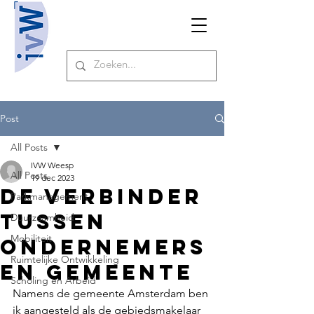
Post
All Posts
IVW Weesp
All Posts
19 dec 2023
De verbinder
Parkmanagement
tussen
Duurzaamheid
Mobiliteit
ondernemers
Ruimtelijke Ontwikkeling
en gemeente
Scholing en Arbeid
Namens de gemeente Amsterdam ben 
ik aangesteld als de gebiedsmakelaar 