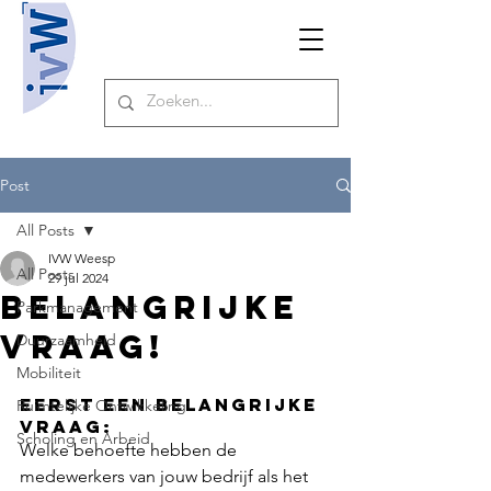
Post
All Posts
IVW Weesp
All Posts
29 jul 2024
Belangrijke
Parkmanagement
vraag!
Duurzaamheid
Mobiliteit
Eerst een belangrijke 
Ruimtelijke Ontwikkeling
vraag: 
Scholing en Arbeid
Welke behoefte hebben de 
medewerkers van jouw bedrijf als het 