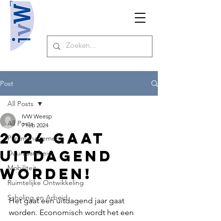
Post
All Posts
IVW Weesp
All Posts
7 feb 2024
2024 gaat
Parkmanagement
uitdagend
Duurzaamheid
Mobiliteit
worden!
Ruimtelijke Ontwikkeling
Scholing en Arbeid
Het gaat een uitdagend jaar gaat 
worden. Economisch wordt het een 