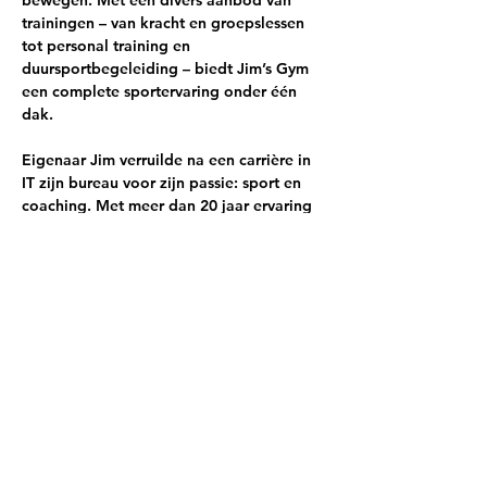
bewegen. Met een divers aanbod van 
trainingen – van kracht en groepslessen 
tot personal training en 
duursportbegeleiding – biedt Jim’s Gym 
een complete sportervaring onder één 
dak.
Eigenaar Jim verruilde na een carrière in 
IT zijn bureau voor zijn passie: sport en 
coaching. Met meer dan 20 jaar ervaring 
als trainer en als fanatiek triatleet helpt 
hij mensen het beste uit zichzelf te halen, 
zowel fysiek als mentaal.
Tijdens deze borrel krijg je de kans om 
kennis te maken met deze inspirerende 
locatie, te netwerken…
Meer lezen >